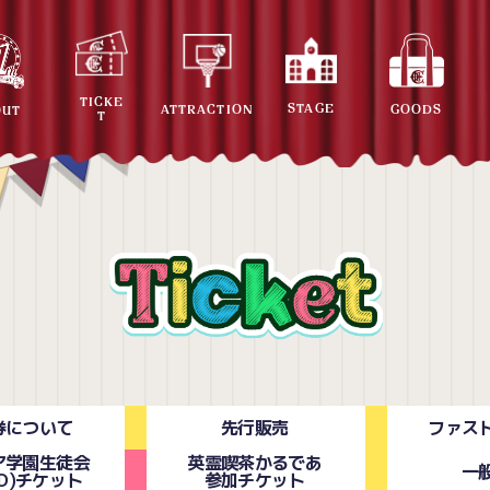
TICKE
STAGE
ATTRACTION
GOODS
OUT
T
券について
先行販売
ファス
ア学園生徒会
英霊喫茶かるであ
一
e2D)チケット
参加チケット