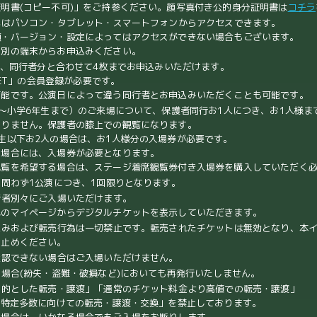
明書(コピー不可)」をご持参ください。顔写真付き公的身分証明書は
コチラ
へはパソコン・タブレット・スマートフォンからアクセスできます。
類・バージョン・設定によってはアクセスができない場合もございます。
る別の端末からお申込みください。
り、同行者分と合わせて4枚までお申込みいただけます。
KET」の会員登録が必要です。
可能です。公演日によって違う同行者とお申込みいただくことも可能です。
～小学6年生まで）のご来場について、保護者同行お1人につき、お1人様ま
ありません。保護者の膝上での観覧になります。
生以下お2人の場合は、お1人様分の入場券が必要です。
の場合には、入場券が必要となります。
観覧を希望する場合は、ステージ着席観覧券付き入場券を購入していただく
問わず1公演につき、1回限りとなります。
行者別々にご入場いただけます。
れのマイページからデジタルチケットを表示していただきます。
込みおよび転売行為は一切禁止です。転売されたチケットは無効となり、本
お止めください。
確認できない場合はご入場いただけません。
場合(紛失・盗難・破損など)においても再発行いたしません。
目的とした転売・譲渡」「通常のチケット料金より高値での転売・譲渡」
不特定多数に向けての転売・譲渡・交換」を禁止しております。