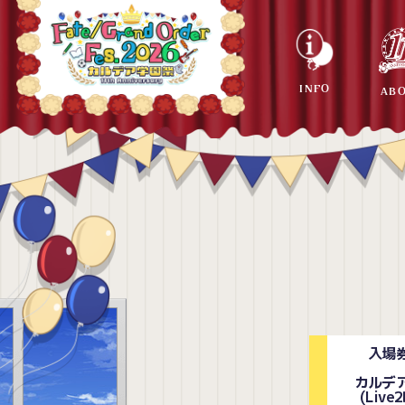
INFO
AB
入場
カルデ
(Liv