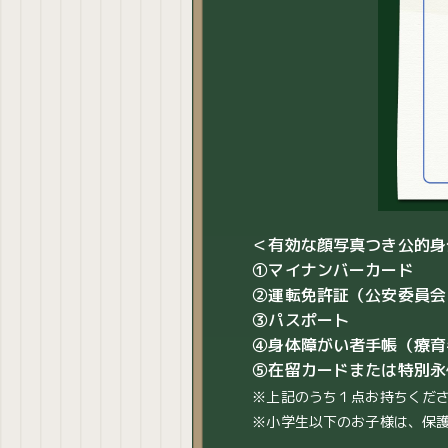
＜有効な顔写真つき公的身
①マイナンバーカード
②運転免許証（公安委員会
③パスポート
④身体障がい者手帳（療育
⑤在留カードまたは特別永
※上記のうち１点お持ちくだ
※小学生以下のお子様は、保