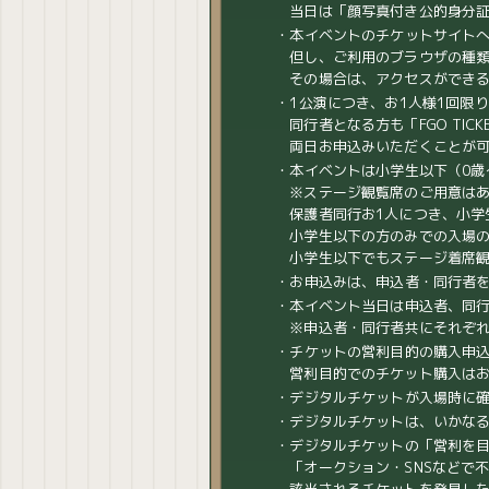
当日は「顔写真付き公的身分証
・本イベントのチケットサイト
但し、ご利用のブラウザの種
その場合は、アクセスができ
・1公演につき、お1人様1回限
同行者となる方も「FGO TIC
両日お申込みいただくことが
・本イベントは小学生以下（0歳
※ステージ観覧席のご用意は
保護者同行お1人につき、小学
小学生以下の方のみでの入場
小学生以下でもステージ着席
・お申込みは、申込者・同行者を
・本イベント当日は申込者、同
※申込者・同行者共にそれぞ
・チケットの営利目的の購入申
営利目的でのチケット購入は
・デジタルチケットが入場時に
・デジタルチケットは、いかなる
・デジタルチケットの「営利を
「オークション・SNSなどで