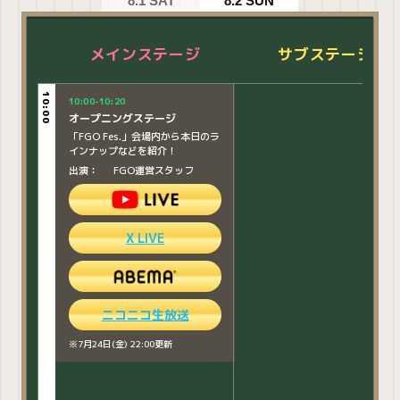
8.1 SAT
8.2 SUN
メインステージ
メインステージ
サブステージ
サブステージ
10:00
10:00
10:00-10:20
10:00-10:20
オープニングステージ
オープニングステージ
「FGO Fes.」会場内から本日のラ
「FGO Fes.」会場内から本日のラ
インナップなどを紹介！
インナップなどを紹介！
出演：
出演：
FGO運営スタッフ
FGO運営スタッフ
X LIVE
X LIVE
ニコニコ生放送
ニコニコ生放送
※7月24日(金) 22:00更新
※7月24日(金) 22:00更新