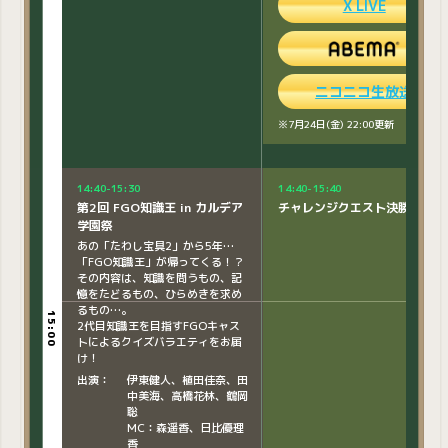
出演：
赤羽根健治、伊東健人
ャルコスプレイヤーステージ」を実施
X LIVE
高橋李依
いたします。
※7月24日(金) 22:00更新
ニコニコ生放送
X LIVE
※7月24日(金) 22:00更新
ニコニコ生放送
14:40-15:30
14:40-15:40
第2回 FGO知識王 in カルデア
チャレンジクエスト決勝
アフタートーク実施！
学園祭
※一部キャストのみの出演と
なります。
あの「たわし宝具2」から5年…
※ニコニコプレミアム有料会
「FGO知識王」が帰ってくる！？
員限定となります。
その内容は、知識を問うもの、記
憶をたどるもの、ひらめきを求め
るもの…。
※7月24日(金) 22:00更新
15:00
15:00
2代目知識王を目指すFGOキャス
トによるクイズバラエティをお届
け！
出演：
伊東健人、植田佳奈、田
15:10-16:00
中美海、高橋花林、鶴岡
カルデア学園 オールスターバ
聡
トル
MC：森遥香、日比優理
香
FGO Fes. 2026最多キャストでお