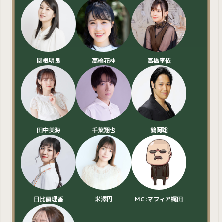
関根明良
高橋花林
高橋李依
田中美海
千葉翔也
鶴岡聡
日比優理香
米澤円
MC:マフィア梶田