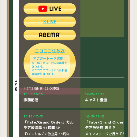
15:20-16:20
くるステージ！
チャレンジクエスト決勝
カルデア学園祭をモチーフとした
アトラクションに挑戦します。
出演：
阿部敦、植田佳奈、小野
X LIVE
友樹、川澄綾子、下屋則
子
高橋花林、鶴岡聡、中島
ヨシキ、古川慎、山下七
海
MC：森遥香
ニコニコ生放送
アフタートーク実施！
※一部キャストのみの出演と
なります。
※ニコニコプレミアム有料会
X LIVE
員限定となります。
16:00
16:00
※7月24日(金) 22:00更新
16:05-16:15
16:05-16:15
事前配信
キャスト登壇
ニコニコ生放送
アフタートーク実施！
※一部キャストのみの出演と
16:15-17:45
16:15-17:45
なります。
「Fate/Grand Order」カル
「Fate/Grand Order」カル
※ニコニコプレミアム有料会
員限定となります。
デア放送局 11周年SP
デア放送局 裏ＳＰ
「FGOカルデア放送局 11周年
メインステージで行う「カルデア