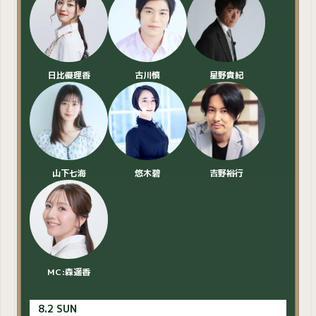
日比優理香
古川慎
星野貴紀
山下七海
悠木碧
吉野裕行
MC:森遥香
8.2 SUN