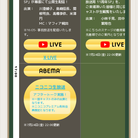
SP」が幕張にて公開生配信！
放送局 11周年SP」を、
※7月24日(金) 22:00更新
ご来場頂いた皆様と同じ目線でキ
出演：
川澄綾子、島﨑信長、関
ャストが生観覧をいたします。
根明良、高橋李依、米澤
円
出演：
小林千晃、田中美海、
MC：マフィア梶田
葉翔也
16:40-18:45
※16:05- 事前放送を配信いたしま
※こちらのステージの着席観覧は当
FGO ぐだぐだDRAMALOGUE
す。
先着順でのご案内となります。
スペシャル ～ライブもある
よ！～
朗読と主題歌ライブを織り交ぜて
※7月24日(金) 22:00更新
贈る、ぐだぐだ夏の感謝祭！
X LIVE
ぐだぐだシリーズを名場面を切り
取った朗読劇とCM曲ライブで振
17:00
17:00
り返るスペシャルステージ。
出演：
悠木碧、星野貴紀、加瀬康之、
ニコニコ生放送
吉野裕行、白石晴香、新垣
助
樽
ライブパート
アフタートーク実施！
六花、乃藍、KOCHO、Tetsu
※一部キャストのみの出演と
Yamamoto、310
なります。
※ニコニコプレミアム有料会
Band Member
員限定となります。
Guitar/Bandmaster：堀崎翔
Guitar：奈良悠樹
Keyboards：吹野クワガタ
※7月24日(金) 22:00更新
Bass：田辺トシノ
Drums：SASSY