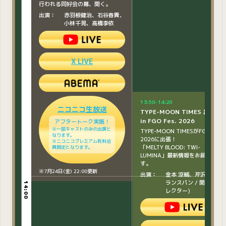
X LIVE
行われる同好会の幕、開く。
出演：
赤羽根健治、石谷春貴、
小林千晃、高橋李依
ニコニコ生放送
X LIVE
※7月24日(金) 22:00更新
13:50-14:20
ニコニコ生放送
TYPE-MOON TIMES 出張版
in FGO Fes. 2026
アフタートーク実施！
※一部キャストのみの出演と
TYPE-MOON TIMESがFGO Fes.
なります。
2026に出張！
※ニコニコプレミアム有料会
「MELTY BLOOD: TWI-
員限定となります。
13:50-14:40
13:50-14:40
LUMINA」最新情報をお届けしま
「Fate/Grand Order」スタ
「Fate/Grand Order」スタ
す。
ッフトーク
ッフトーク キャストコメンタ
※7月24日(金) 22:00更新
出演：
金本 涼輔、芹沢 鴨音(
リー
FGOの開発・運営スタッフを迎
ランスパン / 開発ディ
14:00
14:00
え、FGOの裏側をお届けします！
メインステージで行う「スタッフ
レクター)
トーク」を、
出演：
FGO開発・運営スタッ
ご来場頂いた皆様と同じ目線でキ
フ
ャストが生観覧をいたします。​
※13:40-13:50に事前配信「オフィシ