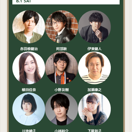
8.1 SAT
赤羽根健治
阿部敦
伊東健人
植田佳奈
小野友樹
加瀬康之
川澄綾子
小林裕介
下屋則子