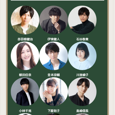
赤羽根健治
伊東健人
石谷春貴
植田佳奈
金本涼輔
川澄綾子
小林千晃
下屋則子
島崎信長