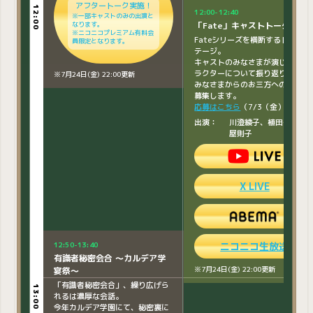
アフタートーク実施！
12:00
12:00
X LIVE
12:00-12:40
※一部キャストのみの出演と
なります。
「Fate」キャストトーク
※ニコニコプレミアム有料会
Fateシリーズを横断するトークス
員限定となります。
テージ。
キャストのみなさまが演じたキャ
ラクターについて振り返りつつ、
※7月24日(金) 22:00更新
ニコニコ生放送
みなさまからのお三方への質問も
募集します。
アフタートーク実施！
応募はこちら
（7/3（金）まで）
※一部キャストのみの出演と
なります。
出演：
川澄綾子、植田佳奈、
※ニコニコプレミアム有料会
員限定となります。
屋則子
12:30-13:10
劇場アニメーション『魔法使い
※7月24日(金) 22:00更新
の夜』ステージin FGO Fes.
X LIVE
2026
劇場アニメーション『魔法使いの
夜』ステージがFGO Fes. 2026に
登場！キャストによるトークをお
届けします！
ニコニコ生放送
12:50-13:40
出演：
戸松遥、小林裕介、花
有識者秘密会合 ～カルデア学
香菜
※7月24日(金) 22:00更新
宴祭～
「有識者秘密会合」、繰り広げら
13:00
13:00
れるは濃厚な会話。
今年カルデア学園にて、秘密裏に