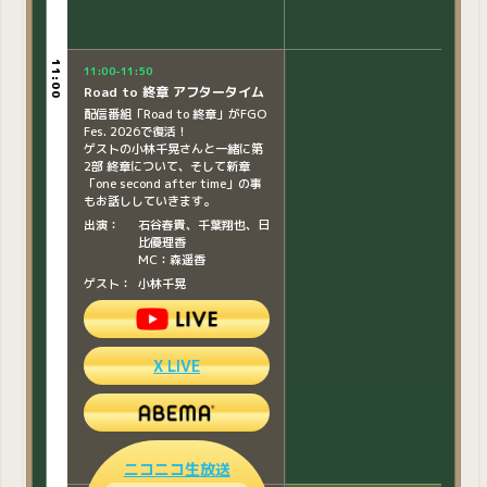
11:00
11:00
11:00-11:50
Road to 終章 アフタータイム
配信番組「Road to 終章」がFGO
Fes. 2026で復活！
ゲストの小林千晃さんと一緒に第
2部 終章について、そして新章
「one second after time」の事
もお話ししていきます。​
11:20-12:10
出演：
石谷春貴、千葉翔也、日
カルデア学園・夏の学力テス
比優理香
ト！
MC：森遥香
カルデア学園生徒会長モルガンが
ゲスト：
小林千晃
用意した、夏の学力テストにキャ
ストが挑戦！
目指すは最上位クラス！そして、
無事に補習を回避できるか…！？
X LIVE
出演：
伊東健人、高橋花林、高
橋李依、古川慎、山下七
海
MC：森遥香
ニコニコ生放送