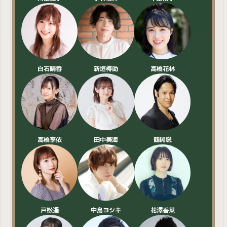
白石晴香
新垣
助
高橋花林
樽
高橋李依
田中美海
鶴岡聡
戸松遥
中島ヨシキ
花澤香菜